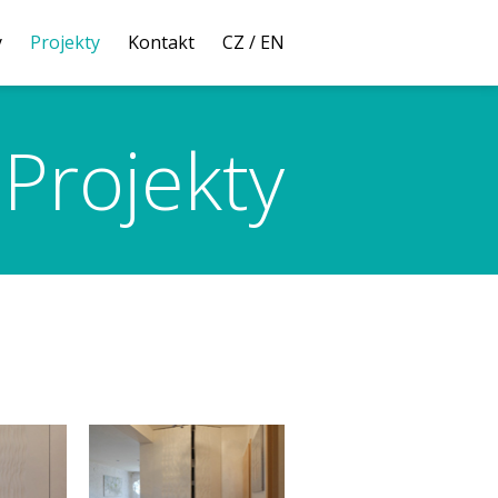
y
Projekty
Kontakt
CZ
/
EN
Projekty